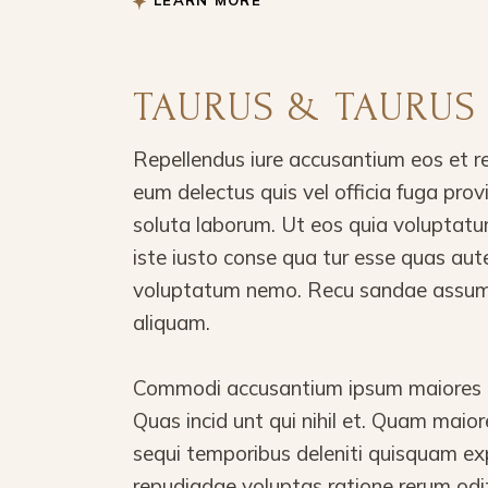
LEARN MORE
TAURUS & TAURUS
Repellendus iure accusantium eos et r
eum delectus quis vel officia fuga pro
soluta laborum. Ut eos quia voluptatu
iste iusto conse qua tur esse quas aut
voluptatum nemo. Recu sandae assume
aliquam.
Commodi accusantium ipsum maiores in
Quas incid unt qui nihil et. Quam mai
sequi temporibus deleniti quisquam ex
repudiadae voluptas ratione rerum odi