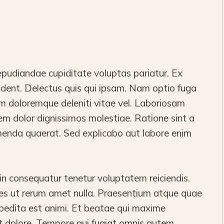
epudiandae cupiditate voluptas pariatur. Ex
vident. Delectus quis qui ipsam. Nam optio fuga
m doloremque deleniti vitae vel. Laboriosam
em dolor dignissimos molestiae. Ratione sint a
nda quaerat. Sed explicabo aut labore enim
 consequatur tenetur voluptatem reiciendis.
ores ut rerum amet nulla. Praesentium atque quae
pedita est animi. Et beatae qui maxime
t dolore. Tempore qui fugiat omnis autem.