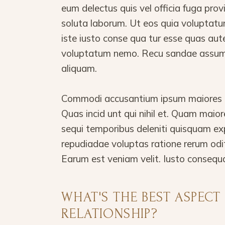
eum delectus quis vel officia fuga pro
soluta laborum. Ut eos quia voluptatu
iste iusto conse qua tur esse quas aut
voluptatum nemo. Recu sandae assume
aliquam.
Commodi accusantium ipsum maiores in
Quas incid unt qui nihil et. Quam mai
sequi temporibus deleniti quisquam ex
repudiadae voluptas ratione rerum odi
Earum est veniam velit. Iusto consequ
WHAT'S THE BEST ASPECT
RELATIONSHIP?