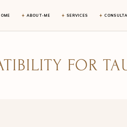
HOME
ABOUT-ME
SERVICES
CONSULTA
Astrological Readings
Vastu Services
TIBILITY FOR TA
Marriage & Relationship
Reading