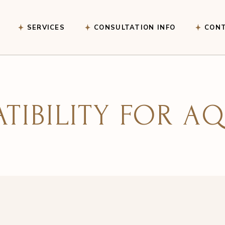
SERVICES
CONSULTATION INFO
CON
Astrological Readings
Vastu Services
TIBILITY FOR A
Marriage & Relationship
Reading