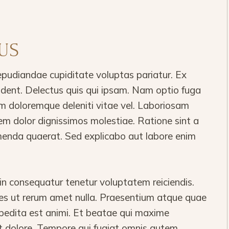
US
epudiandae cupiditate voluptas pariatur. Ex
vident. Delectus quis qui ipsam. Nam optio fuga
m doloremque deleniti vitae vel. Laboriosam
em dolor dignissimos molestiae. Ratione sint a
nda quaerat. Sed explicabo aut labore enim
 consequatur tenetur voluptatem reiciendis.
ores ut rerum amet nulla. Praesentium atque quae
pedita est animi. Et beatae qui maxime
t dolore. Tempore qui fugiat omnis autem.