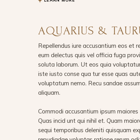
LEARN MORE
AQUARIUS & TAUR
Repellendus iure accusantium eos et r
eum delectus quis vel officia fuga pro
soluta laborum. Ut eos quia voluptatu
iste iusto conse qua tur esse quas aut
voluptatum nemo. Recu sandae assume
aliquam.
Commodi accusantium ipsum maiores in
Quas incid unt qui nihil et. Quam mai
sequi temporibus deleniti quisquam ex
repudiadae voluptas ratione rerum odi