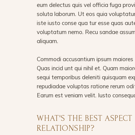
eum delectus quis vel officia fuga pro
soluta laborum. Ut eos quia voluptatu
iste iusto conse qua tur esse quas aut
voluptatum nemo. Recu sandae assume
aliquam.
Commodi accusantium ipsum maiores in
Quas incid unt qui nihil et. Quam mai
sequi temporibus deleniti quisquam ex
repudiadae voluptas ratione rerum odi
Earum est veniam velit. Iusto consequ
WHAT'S THE BEST ASPECT
RELATIONSHIP?