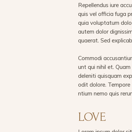
Repellendus iure accu
quis vel officia fuga
quia voluptatum dolor
autem dolor dignissi
quaerat. Sed explicab
Commodi accusantium 
unt qui nihil et. Qua
deleniti quisquam ex
odit dolore. Tempore 
ntium nemo quis reru
LOVE
Lorem ipsum dolor sit