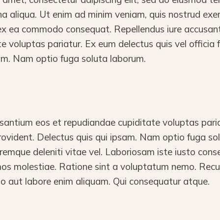
a aliqua. Ut enim ad minim veniam, quis nostrud exer
ip ex ea commodo consequat. Repellendus iure accusan
e voluptas pariatur. Ex eum delectus quis vel officia 
sam. Nam optio fuga soluta laborum.
santium eos et repudiandae cupiditate voluptas pari
 provident. Delectus quis qui ipsam. Nam optio fuga s
emque deleniti vitae vel. Laboriosam iste iusto cons
mos molestiae. Ratione sint a voluptatum nemo. Re
o aut labore enim aliquam. Qui consequatur atque.