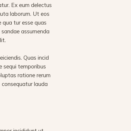
atur. Ex eum delectus
oluta laborum. Ut eos
e qua tur esse quas
cu sandae assumenda
it.
ciendis. Quas incid
ae sequi temporibus
luptas ratione rerum
o consequatur lauda
mpor incididunt ut