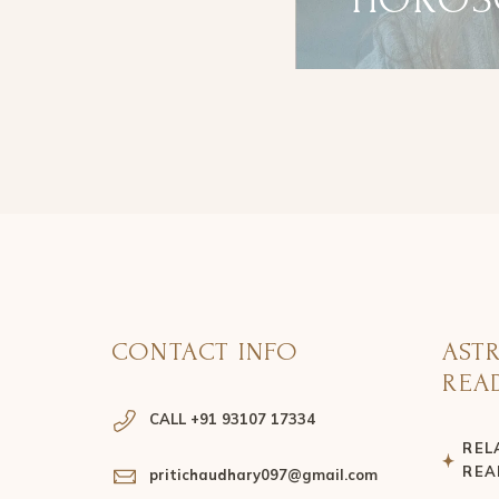
CONTACT INFO
AST
REA
CALL +91 93107 17334
REL
REA
pritichaudhary097@gmail.com