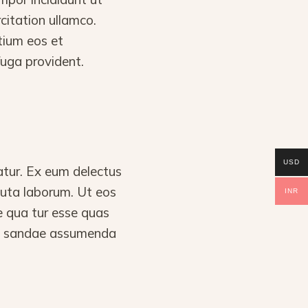
citation ullamco.
tium eos et
fuga provident.
USD
atur. Ex eum delectus
oluta laborum. Ut eos
INR
e qua tur esse quas
cu sandae assumenda