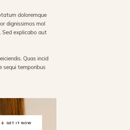
luptatum doloremque
lor dignissimos mol
 Sed explicabo aut
ciendis. Quas incid
ae sequi temporibus
GET IT NOW