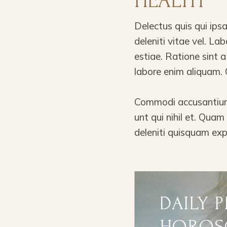
HEALTH
Delectus quis qui ip
deleniti vitae vel. L
estiae. Ratione sint
labore enim aliquam. 
Commodi accusantium 
unt qui nihil et. Qua
deleniti quisquam exp
DAILY 
HOROS