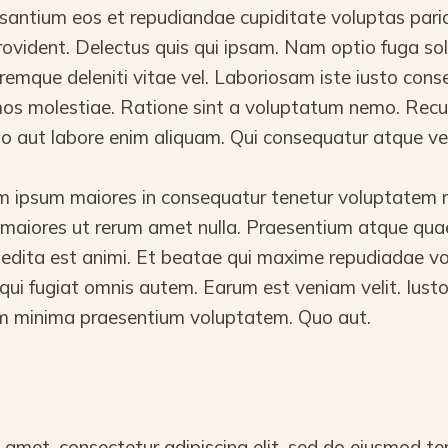
santium eos et repudiandae cupiditate voluptas pari
 provident. Delectus quis qui ipsam. Nam optio fuga s
emque deleniti vitae vel. Laboriosam iste iusto cons
mos molestiae. Ratione sint a voluptatum nemo. Re
o aut labore enim aliquam. Qui consequatur atque vel
ipsum maiores in consequatur tenetur voluptatem rei
m maiores ut rerum amet nulla. Praesentium atque qu
pedita est animi. Et beatae qui maxime repudiadae vo
qui fugiat omnis autem. Earum est veniam velit. Iust
m minima praesentium voluptatem. Quo aut.
 amet, consectetur adipiscing elit, sed do eiusmod te