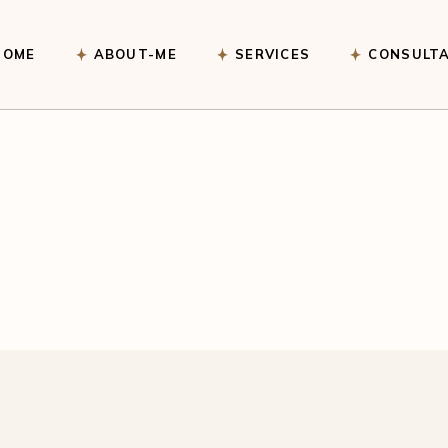
HOME
ABOUT-ME
SERVICES
CONSULTA
Astrological Readings
Vastu Services
Marriage & Relationship
Reading