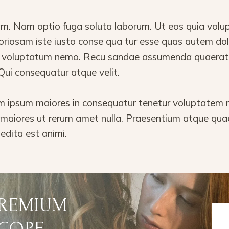
sam. Nam optio fuga soluta laborum. Ut eos quia vo
aboriosam iste iusto conse qua tur esse quas autem do
 a voluptatum nemo. Recu sandae assumenda quaerat.
Qui consequatur atque velit.
ipsum maiores in consequatur tenetur voluptatem rei
m maiores ut rerum amet nulla. Praesentium atque qu
edita est animi.
PREMIUM
COPE